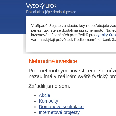
Vysoký úrok
Poradí jak nejlépe zhodnotit peníze
V případě, že jste ve stádiu, kdy nepotřebujete ž
peněz, tak jste se dostali na správné místo. Na t
investování finančních prostředků pro
vysoký úro
vám naskýtají právě teď. Podle známého rčení:
Za
Nehmotné investice
Pod nehmotnými investicemi si může
nezaujímá v reálném světě fyzický pro
Zařadili jsme sem:
Akcie
Komodity
Doménové spekulace
Internetové projekty