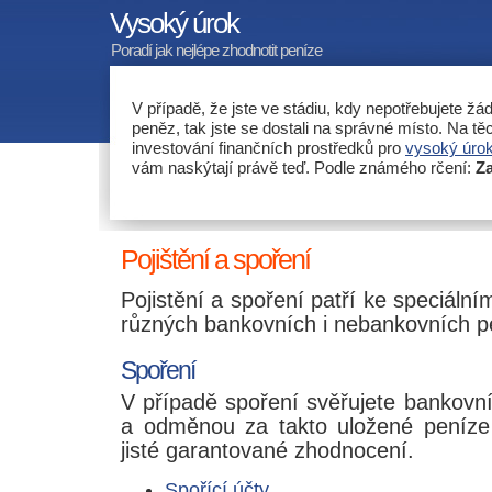
Vysoký úrok
Poradí jak nejlépe zhodnotit peníze
V případě, že jste ve stádiu, kdy nepotřebujete ž
peněz, tak jste se dostali na správné místo. Na t
investování finančních prostředků pro
vysoký úro
vám naskýtají právě teď. Podle známého rčení:
Za
Pojištění a spoření
Pojistění a spoření patří ke speciáln
různých bankovních i nebankovních p
Spoření
V případě spoření svěřujete bankovn
a odměnou za takto uložené peníze
jisté garantované zhodnocení.
Spořící účty